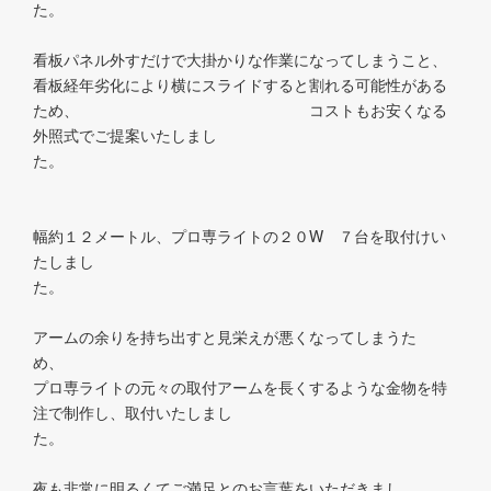
た
看板パネル外すだけで大掛かりな作業になってしまうこと、
看板経年劣化により横にスライドすると割れる可能性がある
ため、 コストもお安くなる
外照式でご提案いたしまし
幅約１２メートル、プロ専ライトの２０W ７台を取付けい
たしまし
た
アームの余りを持ち出すと見栄えが悪くなってしまうた
め
プロ専ライトの元々の取付アームを長くするような金物を特
注で制作し、取付いたしまし
た
夜も非常に明るくてご満足とのお言葉をいただきまし