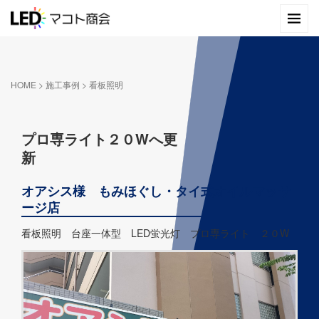
HOME
>
施工事例
>
看板照明
プロ専ライト２０Wへ更
新
オアシス様 もみほぐし・タイ式オイルマッサ
ージ店
看板照明 台座一体型 LED蛍光灯 プロ専ライト ２０W