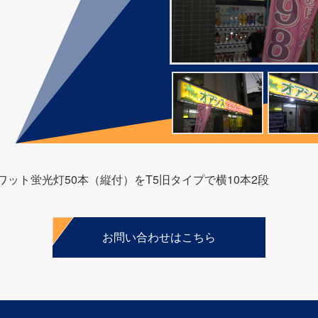
2ワット蛍光灯50本（縦付）をT5旧タイプで横10本2段
お問い合わせはこちら